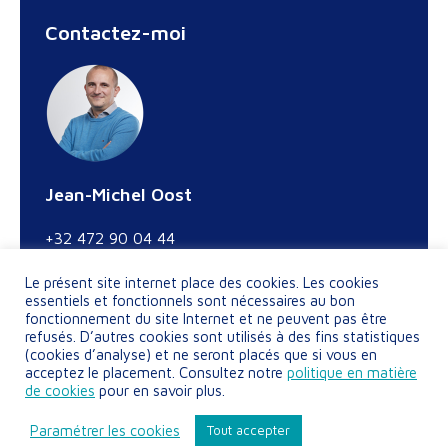
Contactez-moi
Jean-Michel Oost
+32 472 90 04 44
Trouvez nous sur :
Le présent site internet place des cookies. Les cookies
LinkedIn
essentiels et fonctionnels sont nécessaires au bon
fonctionnement du site Internet et ne peuvent pas être
page
refusés. D’autres cookies sont utilisés à des fins statistiques
opens
(cookies d’analyse) et ne seront placés que si vous en
in
acceptez le placement. Consultez notre
politique en matière
de cookies
pour en savoir plus.
new
window
© By Poush
Paramétrer les cookies
Tout accepter