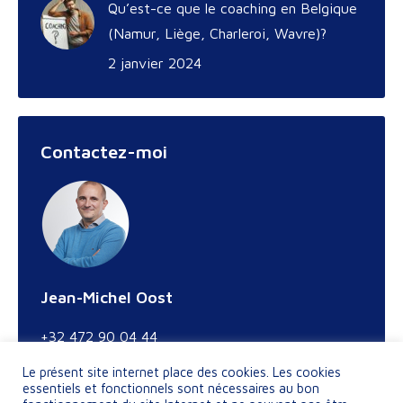
Qu’est-ce que le coaching en Belgique
(Namur, Liège, Charleroi, Wavre)?
2 janvier 2024
Contactez-moi
Jean-Michel Oost
+32 472 90 04 44
Le présent site internet place des cookies. Les cookies
Trouvez nous sur :
LinkedIn
essentiels et fonctionnels sont nécessaires au bon